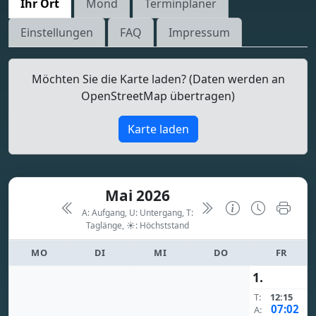
Ihr Ort
Mond
Terminplaner
Einstellungen
FAQ
Impressum
Möchten Sie die Karte laden? (Daten werden an
OpenStreetMap übertragen)
Karte laden
Mai 2026
A: Aufgang, U: Untergang, T:
Taglänge,
☀: Höchststand
MO
DI
MI
DO
FR
1.
T:
12:15
07:02
A: