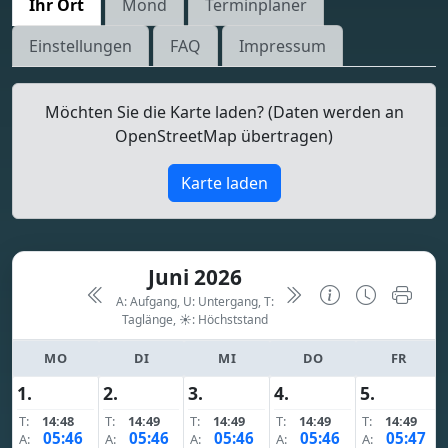
Ihr Ort
Mond
Terminplaner
Einstellungen
FAQ
Impressum
Möchten Sie die Karte laden? (Daten werden an
OpenStreetMap übertragen)
Karte laden
Juni 2026
A: Aufgang, U: Untergang, T:
Taglänge,
☀: Höchststand
MO
DI
MI
DO
FR
1.
2.
3.
4.
5.
T:
14:48
T:
14:49
T:
14:49
T:
14:49
T:
14:49
05:46
05:46
05:46
05:46
05:47
A:
A:
A:
A:
A: