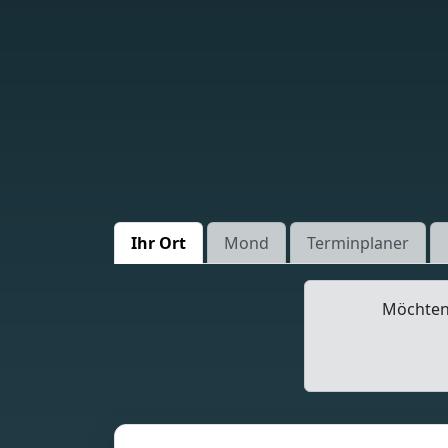
Ihr Ort
Mond
Terminplaner
Möchten 