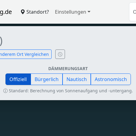
g.de
Standort?
Einstellungen
)
nderem Ort Vergleichen
DÄMMERUNGSART
Offiziell
Bürgerlich
Nautisch
Astronomisch
Standard: Berechnung von Sonnenaufgang und -untergang.