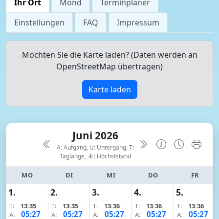
Ihr Ort
Mond
Terminplaner
Einstellungen
FAQ
Impressum
Möchten Sie die Karte laden? (Daten werden an
OpenStreetMap übertragen)
Karte laden
Juni 2026
A: Aufgang, U: Untergang, T:
Taglänge,
☀: Höchststand
MO
DI
MI
DO
FR
1.
2.
3.
4.
5.
T:
13:35
T:
13:35
T:
13:36
T:
13:36
T:
13:36
05:27
05:27
05:27
05:27
05:27
A:
A:
A:
A:
A: