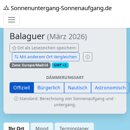
Sonnenuntergang-Sonnenaufgang.de
Balaguer
(März 2026)
Ort als Lesezeichen speichern
Mit anderem Ort Vergleichen
Zone: Europe/Madrid
GMT +2
DÄMMERUNGSART
Offiziell
Bürgerlich
Nautisch
Astronomisch
Standard: Berechnung von Sonnenaufgang und -
untergang.
Ihr Ort
Mond
Terminplaner