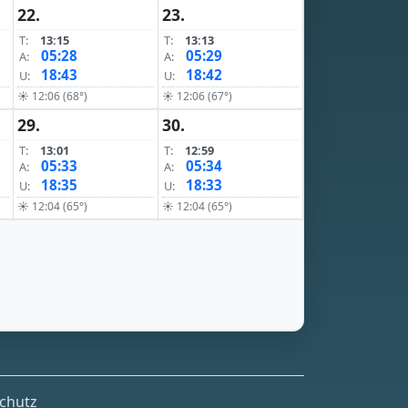
22.
23.
T:
13:15
T:
13:13
05:28
05:29
A:
A:
18:43
18:42
U:
U:
☀ 12:06 (68°)
☀ 12:06 (67°)
29.
30.
T:
13:01
T:
12:59
05:33
05:34
A:
A:
18:35
18:33
U:
U:
☀ 12:04 (65°)
☀ 12:04 (65°)
chutz