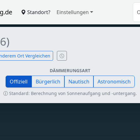
g.de
Standort?
Einstellungen
6)
nderem Ort Vergleichen
DÄMMERUNGSART
Offiziell
Bürgerlich
Nautisch
Astronomisch
Standard: Berechnung von Sonnenaufgang und -untergang.