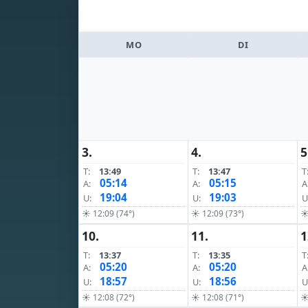
MO
DI
3.
4.
5
T:
13:49
T:
13:47
T
05:14
05:15
A:
A:
A
19:04
19:03
U:
U:
U
☀ 12:09 (74°)
☀ 12:09 (73°)
☀
10.
11.
1
T:
13:37
T:
13:35
T
05:20
05:20
A:
A:
A
18:57
18:56
U:
U:
U
☀ 12:08 (72°)
☀ 12:08 (71°)
☀