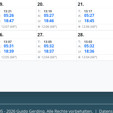
9.
20.
21.
:
13:21
T:
13:19
T:
13:17
05:26
05:27
05:27
:
A:
A:
18:47
18:46
18:45
:
U:
U:
 12:07 (69°)
☀ 12:06 (68°)
☀ 12:06 (68°)
6.
27.
28.
:
13:07
T:
13:05
T:
13:03
05:31
05:32
05:32
:
A:
A:
18:39
18:37
18:36
:
U:
U:
 12:05 (66°)
☀ 12:04 (66°)
☀ 12:04 (66°)
5 - 2026 Guido Gerding. Alle Rechte vorbehalten.
|
Datens