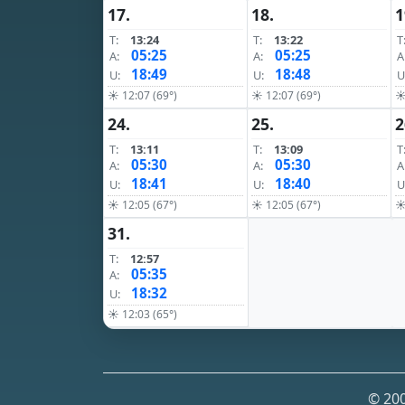
17.
18.
1
T:
13:24
T:
13:22
T
05:25
05:25
A:
A:
A
18:49
18:48
U:
U:
U
☀ 12:07 (69°)
☀ 12:07 (69°)
☀
24.
25.
2
T:
13:11
T:
13:09
T
05:30
05:30
A:
A:
A
18:41
18:40
U:
U:
U
☀ 12:05 (67°)
☀ 12:05 (67°)
☀
31.
T:
12:57
05:35
A:
18:32
U:
☀ 12:03 (65°)
© 200