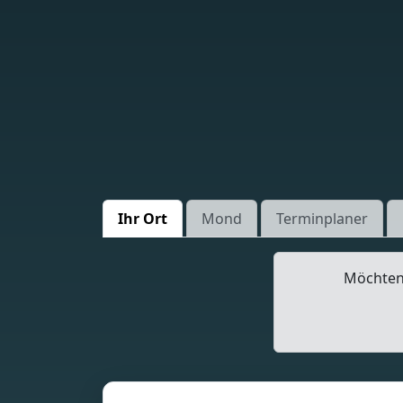
Ihr Ort
Mond
Terminplaner
Möchten 