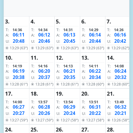
3.
4.
5.
6.
7.
T:
14:36
T:
14:34
T:
14:31
T:
14:29
T:
14:26
06:11
06:12
06:13
06:14
06:16
A:
A:
A:
A:
A:
20:48
20:46
20:45
20:44
20:42
U:
U:
U:
U:
U:
☀ 13:29 (63°)
☀ 13:29 (63°)
☀ 13:29 (63°)
☀ 13:29 (63°)
☀ 13:29 (62°)
10.
11.
12.
13.
14.
T:
14:19
T:
14:16
T:
14:13
T:
14:11
T:
14:08
06:19
06:20
06:21
06:22
06:24
A:
A:
A:
A:
A:
20:38
20:37
20:35
20:34
20:32
U:
U:
U:
U:
U:
☀ 13:28 (61°)
☀ 13:28 (61°)
☀ 13:28 (61°)
☀ 13:28 (60°)
☀ 13:28 (60°)
17.
18.
19.
20.
21.
T:
14:00
T:
13:57
T:
13:54
T:
13:51
T:
13:49
06:27
06:28
06:29
06:31
06:32
A:
A:
A:
A:
A:
20:27
20:26
20:24
20:22
20:21
U:
U:
U:
U:
U:
☀ 13:27 (59°)
☀ 13:27 (59°)
☀ 13:27 (58°)
☀ 13:27 (58°)
☀ 13:26 (58°)
24.
25.
26.
27.
28.