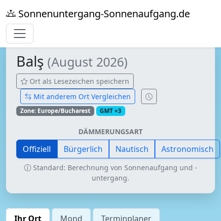
Sonnenuntergang-Sonnenaufgang.de
Balş
(August 2026)
Ort als Lesezeichen speichern
Mit anderem Ort Vergleichen
Zone: Europe/Bucharest
GMT +3
DÄMMERUNGSART
Offiziell
Bürgerlich
Nautisch
Astronomisch
Standard: Berechnung von Sonnenaufgang und -
untergang.
Ihr Ort
Mond
Terminplaner