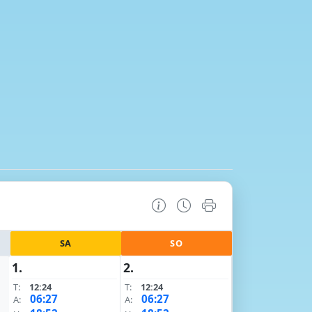
SA
SO
1.
2.
T:
12:24
T:
12:24
06:27
06:27
A:
A: