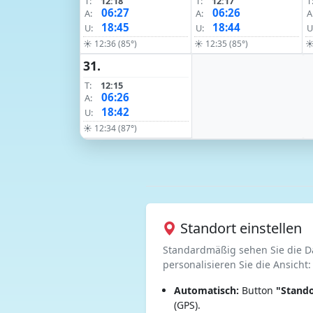
T:
12:18
T:
12:17
T
06:27
06:26
A:
A:
A
18:45
18:44
U:
U:
U
☀ 12:36 (85°)
☀ 12:35 (85°)
☀
31.
T:
12:15
06:26
A:
18:42
U:
☀ 12:34 (87°)
Standort einstellen
Standardmäßig sehen Sie die D
personalisieren Sie die Ansicht:
Automatisch:
Button
"Stando
(GPS).