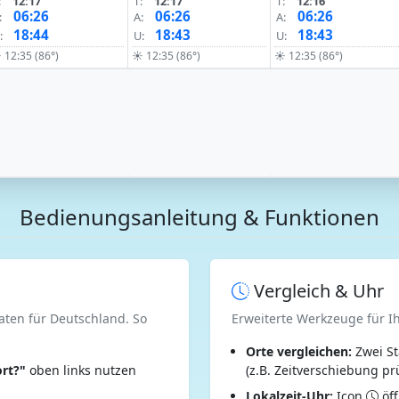
:
12:17
T:
12:17
T:
12:16
06:26
06:26
06:26
:
A:
A:
18:44
18:43
18:43
:
U:
U:
 12:35 (86°)
☀ 12:35 (86°)
☀ 12:35 (86°)
Bedienungsanleitung & Funktionen
Vergleich & Uhr
aten für Deutschland. So
Erweiterte Werkzeuge für I
Orte vergleichen:
Zwei St
rt?"
oben links nutzen
(z.B. Zeitverschiebung pr
Lokalzeit-Uhr:
Icon
öff