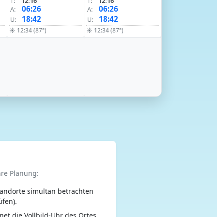
T:
12:16
T:
12:16
06:26
06:26
A:
A:
18:42
18:42
U:
U:
☀ 12:34 (87°)
☀ 12:34 (87°)
hre Planung:
andorte simultan betrachten
üfen).
net die Vollbild-Uhr des Ortes.