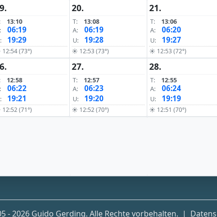
9.
20.
21.
:
13:10
T:
13:08
T:
13:06
06:19
06:19
06:20
:
A:
A:
19:29
19:28
19:27
:
U:
U:
 12:54 (73°)
☀ 12:53 (73°)
☀ 12:53 (72°)
6.
27.
28.
:
12:58
T:
12:57
T:
12:55
06:22
06:23
06:24
:
A:
A:
19:21
19:20
19:19
:
U:
U:
 12:52 (71°)
☀ 12:52 (70°)
☀ 12:51 (70°)
5 - 2026 Guido Gerding. Alle Rechte vorbehalten.
|
Datens