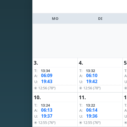
MO
DI
3.
4.
5
T:
13:34
T:
13:32
T
06:09
06:10
A:
A:
A
19:43
19:42
U:
U:
U
☀ 12:56 (78°)
☀ 12:56 (78°)
☀
10.
11.
1
T:
13:24
T:
13:22
T
06:13
06:14
A:
A:
A
19:37
19:36
U:
U:
U
☀ 12:55 (76°)
☀ 12:55 (76°)
☀