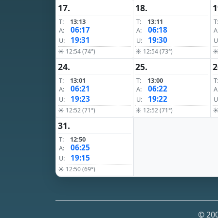
17.
18.
1
T:
13:13
T:
13:11
T
06:17
06:18
A:
A:
A
19:31
19:30
U:
U:
U
☀ 12:54 (74°)
☀ 12:54 (73°)
☀
24.
25.
2
T:
13:01
T:
13:00
T
06:21
06:22
A:
A:
A
19:23
19:22
U:
U:
U
☀ 12:52 (71°)
☀ 12:52 (71°)
☀
31.
T:
12:50
06:25
A:
19:15
U:
☀ 12:50 (69°)
© 200