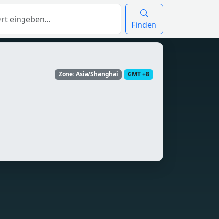
Finden
Zone: Asia/Shanghai
GMT +8