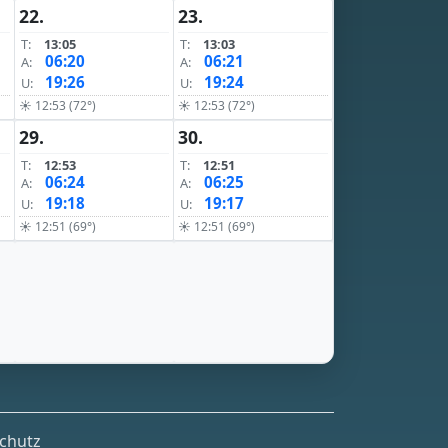
22.
23.
T:
13:05
T:
13:03
06:20
06:21
A:
A:
19:26
19:24
U:
U:
☀ 12:53 (72°)
☀ 12:53 (72°)
29.
30.
T:
12:53
T:
12:51
06:24
06:25
A:
A:
19:18
19:17
U:
U:
☀ 12:51 (69°)
☀ 12:51 (69°)
chutz