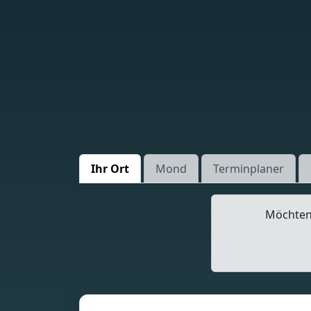
Ihr Ort
Mond
Terminplaner
Möchten 