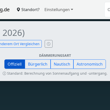
g.de
Standort?
Einstellungen
 2026)
nderem Ort Vergleichen
DÄMMERUNGSART
Offiziell
Bürgerlich
Nautisch
Astronomisch
Standard: Berechnung von Sonnenaufgang und -untergang.