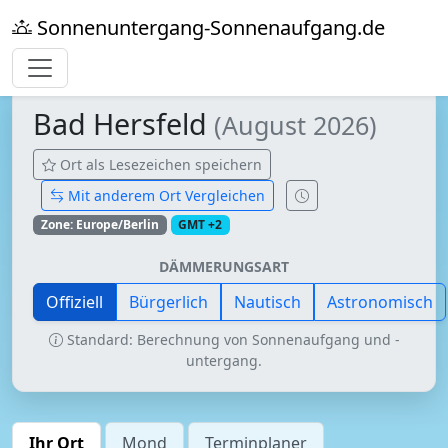
Sonnenuntergang-Sonnenaufgang.de
Bad Hersfeld
(August 2026)
Ort als Lesezeichen speichern
Mit anderem Ort Vergleichen
Zone: Europe/Berlin
GMT +2
DÄMMERUNGSART
Offiziell
Bürgerlich
Nautisch
Astronomisch
Standard: Berechnung von Sonnenaufgang und -
untergang.
Ihr Ort
Mond
Terminplaner