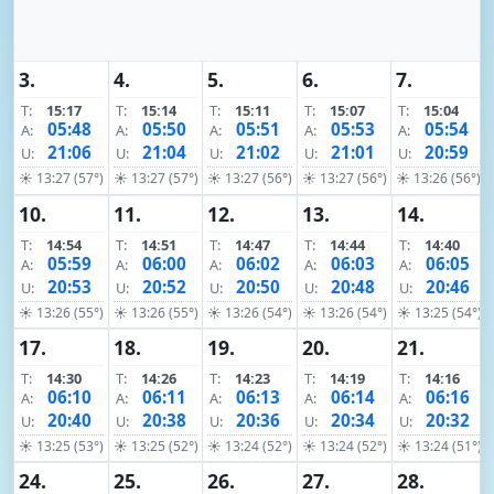
3.
4.
5.
6.
7.
T:
15:17
T:
15:14
T:
15:11
T:
15:07
T:
15:04
05:48
05:50
05:51
05:53
05:54
A:
A:
A:
A:
A:
21:06
21:04
21:02
21:01
20:59
U:
U:
U:
U:
U:
☀ 13:27 (57°)
☀ 13:27 (57°)
☀ 13:27 (56°)
☀ 13:27 (56°)
☀ 13:26 (56°)
10.
11.
12.
13.
14.
T:
14:54
T:
14:51
T:
14:47
T:
14:44
T:
14:40
05:59
06:00
06:02
06:03
06:05
A:
A:
A:
A:
A:
20:53
20:52
20:50
20:48
20:46
U:
U:
U:
U:
U:
☀ 13:26 (55°)
☀ 13:26 (55°)
☀ 13:26 (54°)
☀ 13:26 (54°)
☀ 13:25 (54°)
17.
18.
19.
20.
21.
T:
14:30
T:
14:26
T:
14:23
T:
14:19
T:
14:16
06:10
06:11
06:13
06:14
06:16
A:
A:
A:
A:
A:
20:40
20:38
20:36
20:34
20:32
U:
U:
U:
U:
U:
☀ 13:25 (53°)
☀ 13:25 (52°)
☀ 13:24 (52°)
☀ 13:24 (52°)
☀ 13:24 (51°)
24.
25.
26.
27.
28.