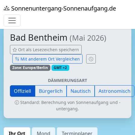
Sonnenuntergang-Sonnenaufgang.de
Bad Bentheim
(Mai 2026)
Ort als Lesezeichen speichern
Mit anderem Ort Vergleichen
Zone: Europe/Berlin
GMT +2
DÄMMERUNGSART
Offiziell
Bürgerlich
Nautisch
Astronomisch
Standard: Berechnung von Sonnenaufgang und -
untergang.
Ihr Ort
Mond
Terminplaner