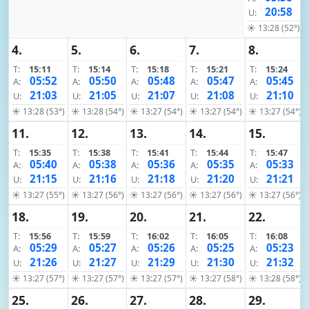
20:58
U:
☀ 13:28 (52°)
4.
5.
6.
7.
8.
T:
15:11
T:
15:14
T:
15:18
T:
15:21
T:
15:24
05:52
05:50
05:48
05:47
05:45
A:
A:
A:
A:
A:
21:03
21:05
21:07
21:08
21:10
U:
U:
U:
U:
U:
☀ 13:28 (53°)
☀ 13:28 (54°)
☀ 13:27 (54°)
☀ 13:27 (54°)
☀ 13:27 (54°)
11.
12.
13.
14.
15.
T:
15:35
T:
15:38
T:
15:41
T:
15:44
T:
15:47
05:40
05:38
05:36
05:35
05:33
A:
A:
A:
A:
A:
21:15
21:16
21:18
21:20
21:21
U:
U:
U:
U:
U:
☀ 13:27 (55°)
☀ 13:27 (56°)
☀ 13:27 (56°)
☀ 13:27 (56°)
☀ 13:27 (56°)
18.
19.
20.
21.
22.
T:
15:56
T:
15:59
T:
16:02
T:
16:05
T:
16:08
05:29
05:27
05:26
05:25
05:23
A:
A:
A:
A:
A:
21:26
21:27
21:29
21:30
21:32
U:
U:
U:
U:
U:
☀ 13:27 (57°)
☀ 13:27 (57°)
☀ 13:27 (57°)
☀ 13:27 (58°)
☀ 13:28 (58°)
25.
26.
27.
28.
29.