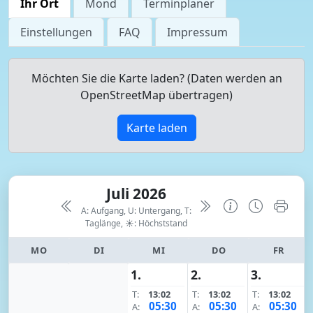
Ihr Ort
Mond
Terminplaner
Einstellungen
FAQ
Impressum
Möchten Sie die Karte laden? (Daten werden an
OpenStreetMap übertragen)
Karte laden
Juli 2026
A: Aufgang, U: Untergang, T:
Taglänge,
☀: Höchststand
MO
DI
MI
DO
FR
1.
2.
3.
T:
13:02
T:
13:02
T:
13:02
05:30
05:30
05:30
A:
A:
A: