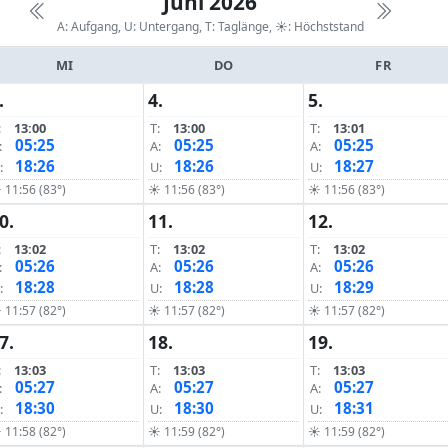
Juni 2026
A: Aufgang, U: Untergang, T: Taglänge,
☀: Höchststand
MI
DO
FR
.
4.
5.
:
13:00
T:
13:00
T:
13:01
05:25
05:25
05:25
:
A:
A:
18:26
18:26
18:27
:
U:
U:
 11:56 (83°)
☀ 11:56 (83°)
☀ 11:56 (83°)
0.
11.
12.
:
13:02
T:
13:02
T:
13:02
05:26
05:26
05:26
:
A:
A:
18:28
18:28
18:29
:
U:
U:
 11:57 (82°)
☀ 11:57 (82°)
☀ 11:57 (82°)
7.
18.
19.
:
13:03
T:
13:03
T:
13:03
05:27
05:27
05:27
:
A:
A:
18:30
18:30
18:31
:
U:
U:
 11:58 (82°)
☀ 11:59 (82°)
☀ 11:59 (82°)