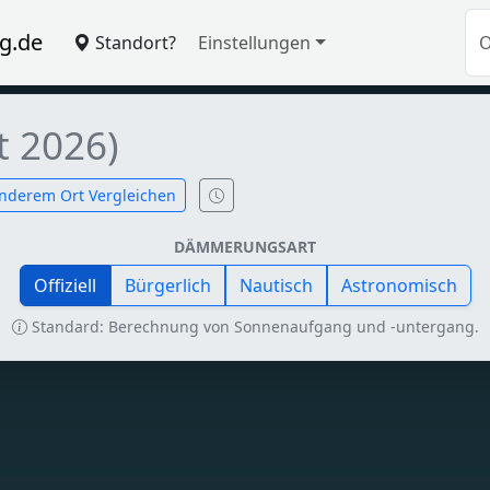
g.de
Standort?
Einstellungen
t 2026)
nderem Ort Vergleichen
DÄMMERUNGSART
Offiziell
Bürgerlich
Nautisch
Astronomisch
Standard: Berechnung von Sonnenaufgang und -untergang.