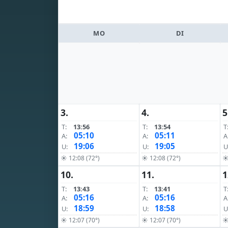
MO
DI
3.
4.
5
T:
13:56
T:
13:54
T
05:10
05:11
A:
A:
A
19:06
19:05
U:
U:
U
☀ 12:08 (72°)
☀ 12:08 (72°)
☀
10.
11.
1
T:
13:43
T:
13:41
T
05:16
05:16
A:
A:
A
18:59
18:58
U:
U:
U
☀ 12:07 (70°)
☀ 12:07 (70°)
☀