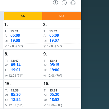
SA
SO
1.
2.
T:
13:59
T:
13:57
05:09
05:09
A:
A:
19:08
19:07
U:
U:
☀ 12:08 (72°)
☀ 12:08 (72°)
8.
9.
T:
13:47
T:
13:45
05:14
05:15
A:
A:
19:01
19:00
U:
U:
☀ 12:08 (71°)
☀ 12:08 (70°)
15.
16.
T:
13:33
T:
13:31
05:20
05:20
A:
A:
18:54
18:52
U:
U:
☀ 12:07 (68°)
☀ 12:06 (68°)