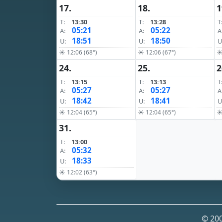
17.
18.
1
T:
13:30
T:
13:28
T
05:21
05:22
A:
A:
A
18:51
18:50
U:
U:
U
☀ 12:06 (68°)
☀ 12:06 (67°)
☀
24.
25.
2
T:
13:15
T:
13:13
T
05:27
05:27
A:
A:
A
18:42
18:41
U:
U:
U
☀ 12:04 (65°)
☀ 12:04 (65°)
☀
31.
T:
13:00
05:32
A:
18:33
U:
☀ 12:02 (63°)
© 200