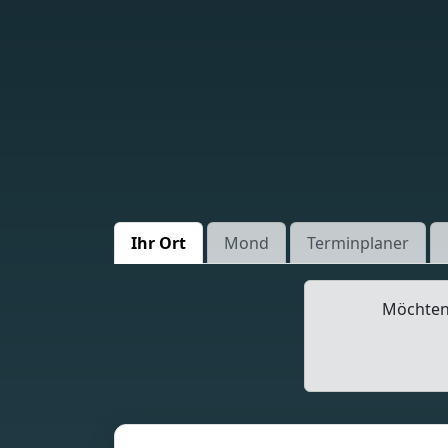
Ihr Ort
Mond
Terminplaner
Möchten 