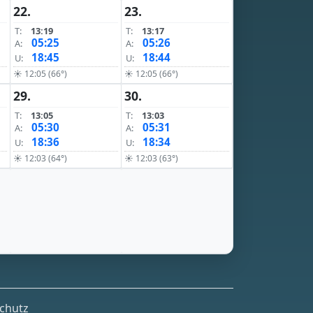
22.
23.
T:
13:19
T:
13:17
05:25
05:26
A:
A:
18:45
18:44
U:
U:
☀ 12:05 (66°)
☀ 12:05 (66°)
29.
30.
T:
13:05
T:
13:03
05:30
05:31
A:
A:
18:36
18:34
U:
U:
☀ 12:03 (64°)
☀ 12:03 (63°)
chutz