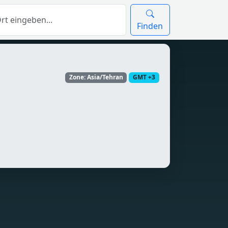
Finden
Zone: Asia/Tehran
GMT +3