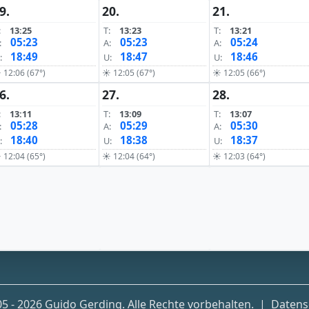
9.
20.
21.
:
13:25
T:
13:23
T:
13:21
05:23
05:23
05:24
:
A:
A:
18:49
18:47
18:46
:
U:
U:
 12:06 (67°)
☀ 12:05 (67°)
☀ 12:05 (66°)
6.
27.
28.
:
13:11
T:
13:09
T:
13:07
05:28
05:29
05:30
:
A:
A:
18:40
18:38
18:37
:
U:
U:
 12:04 (65°)
☀ 12:04 (64°)
☀ 12:03 (64°)
5 - 2026 Guido Gerding. Alle Rechte vorbehalten.
|
Datens