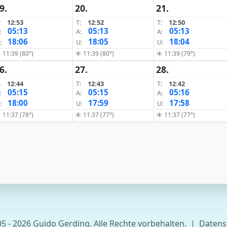
9.
20.
21.
:
12:53
T:
12:52
T:
12:50
05:13
05:13
05:13
:
A:
A:
18:06
18:05
18:04
:
U:
U:
 11:39 (80°)
☀ 11:39 (80°)
☀ 11:39 (79°)
6.
27.
28.
:
12:44
T:
12:43
T:
12:42
05:15
05:15
05:16
:
A:
A:
18:00
17:59
17:58
:
U:
U:
 11:37 (78°)
☀ 11:37 (77°)
☀ 11:37 (77°)
5 - 2026 Guido Gerding. Alle Rechte vorbehalten.
|
Datens