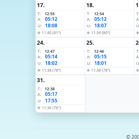
17.
18.
1
T:
12:55
T:
12:54
T
05:12
05:12
A:
A:
A
18:08
18:07
U:
U:
U
☀ 11:40 (81°)
☀ 11:39 (80°)
☀
24.
25.
2
T:
12:47
T:
12:46
T
05:14
05:15
A:
A:
A
18:02
18:01
U:
U:
U
☀ 11:38 (78°)
☀ 11:38 (78°)
☀
31.
T:
12:38
05:17
A:
17:55
U:
☀ 11:36 (76°)
© 200