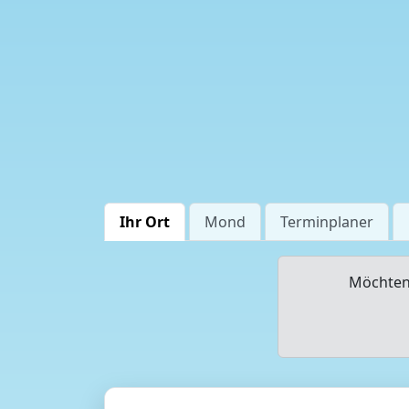
Ihr Ort
Mond
Terminplaner
Möchten 