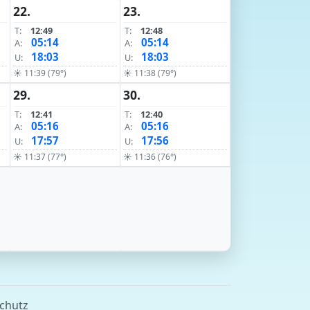
22.
23.
T:
12:49
T:
12:48
05:14
05:14
A:
A:
18:03
18:03
U:
U:
☀ 11:39 (79°)
☀ 11:38 (79°)
29.
30.
T:
12:41
T:
12:40
05:16
05:16
A:
A:
17:57
17:56
U:
U:
☀ 11:37 (77°)
☀ 11:36 (76°)
chutz