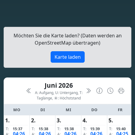
Möchten Sie die Karte laden? (Daten werden an
OpenStreetMap übertragen)
Karte laden
Juni 2026
A: Aufgang, U: Untergang, T:
Taglänge,
☀: Höchststand
MO
DI
MI
DO
FR
1.
2.
3.
4.
5.
T:
15:37
T:
15:38
T:
15:38
T:
15:39
T:
15:40
04:26
04:26
04:26
04:26
04:25
A:
A:
A:
A:
A: