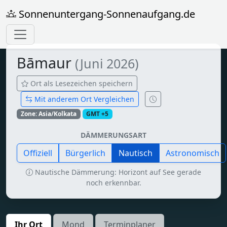
Sonnenuntergang-Sonnenaufgang.de
Bāmaur
(Juni 2026)
Ort als Lesezeichen speichern
Mit anderem Ort Vergleichen
Zone: Asia/Kolkata
GMT +5
DÄMMERUNGSART
Offiziell
Bürgerlich
Nautisch
Astronomisch
Nautische Dämmerung: Horizont auf See gerade
noch erkennbar.
Ihr Ort
Mond
Terminplaner