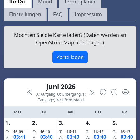
Ihr Ort
Mond
Terminplaner
Einstellungen
FAQ
Impressum
Möchten Sie die Karte laden? (Daten werden an
OpenStreetMap übertragen)
Karte laden
Juni 2026
A: Aufgang, U: Untergang, T:
Taglänge,
☀: Höchststand
MO
DI
MI
DO
FR
1.
2.
3.
4.
5.
T:
16:09
T:
16:10
T:
16:11
T:
16:12
T:
16:13
03:41
03:40
03:40
03:40
03:40
A:
A:
A:
A:
A: