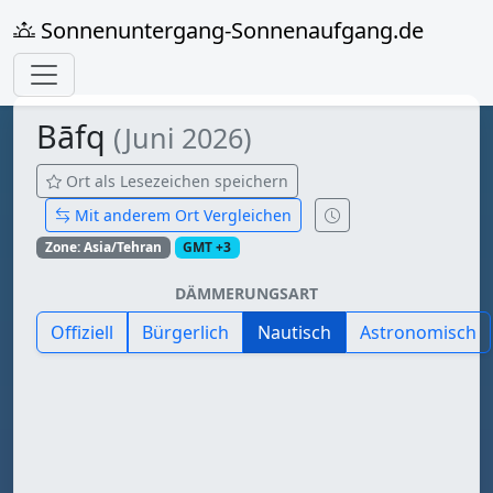
Sonnenuntergang-Sonnenaufgang.de
Bāfq
(Juni 2026)
Ort als Lesezeichen speichern
Mit anderem Ort Vergleichen
Zone: Asia/Tehran
GMT +3
DÄMMERUNGSART
Offiziell
Bürgerlich
Nautisch
Astronomisch