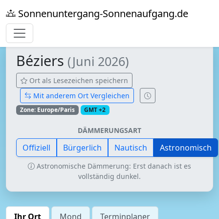
Sonnenuntergang-Sonnenaufgang.de
Béziers
(Juni 2026)
Ort als Lesezeichen speichern
Mit anderem Ort Vergleichen
Zone: Europe/Paris
GMT +2
DÄMMERUNGSART
Offiziell
Bürgerlich
Nautisch
Astronomisch
Astronomische Dämmerung: Erst danach ist es
vollständig dunkel.
Ihr Ort
Mond
Terminplaner