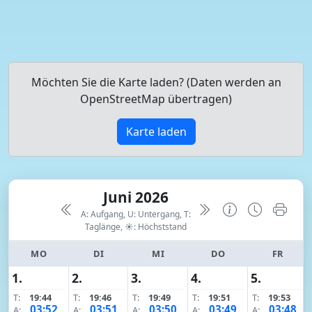
Möchten Sie die Karte laden? (Daten werden an
OpenStreetMap übertragen)
Karte laden
Juni 2026
A: Aufgang, U: Untergang, T:
Taglänge,
☀: Höchststand
MO
DI
MI
DO
FR
1.
2.
3.
4.
5.
T:
19:44
T:
19:46
T:
19:49
T:
19:51
T:
19:53
03:52
03:51
03:50
03:49
03:48
A:
A:
A:
A:
A: