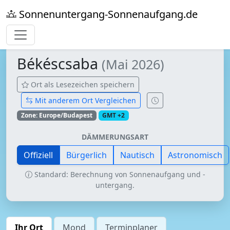
Sonnenuntergang-Sonnenaufgang.de
Békéscsaba
(Mai 2026)
Ort als Lesezeichen speichern
Mit anderem Ort Vergleichen
Zone: Europe/Budapest
GMT +2
DÄMMERUNGSART
Offiziell
Bürgerlich
Nautisch
Astronomisch
Standard: Berechnung von Sonnenaufgang und -
untergang.
Ihr Ort
Mond
Terminplaner