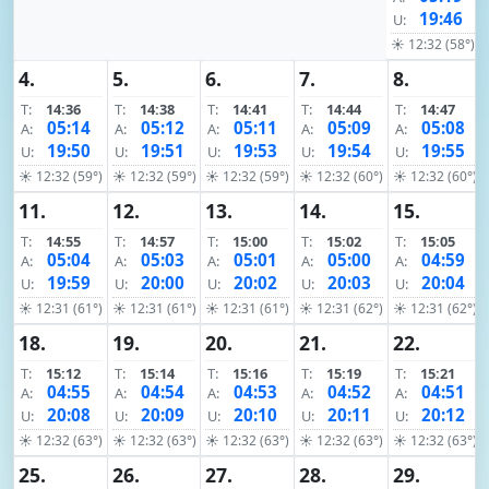
19:46
U:
☀ 12:32 (58°)
4.
5.
6.
7.
8.
T:
14:36
T:
14:38
T:
14:41
T:
14:44
T:
14:47
05:14
05:12
05:11
05:09
05:08
A:
A:
A:
A:
A:
19:50
19:51
19:53
19:54
19:55
U:
U:
U:
U:
U:
☀ 12:32 (59°)
☀ 12:32 (59°)
☀ 12:32 (59°)
☀ 12:32 (60°)
☀ 12:32 (60°)
11.
12.
13.
14.
15.
T:
14:55
T:
14:57
T:
15:00
T:
15:02
T:
15:05
05:04
05:03
05:01
05:00
04:59
A:
A:
A:
A:
A:
19:59
20:00
20:02
20:03
20:04
U:
U:
U:
U:
U:
☀ 12:31 (61°)
☀ 12:31 (61°)
☀ 12:31 (61°)
☀ 12:31 (62°)
☀ 12:31 (62°)
18.
19.
20.
21.
22.
T:
15:12
T:
15:14
T:
15:16
T:
15:19
T:
15:21
04:55
04:54
04:53
04:52
04:51
A:
A:
A:
A:
A:
20:08
20:09
20:10
20:11
20:12
U:
U:
U:
U:
U:
☀ 12:32 (63°)
☀ 12:32 (63°)
☀ 12:32 (63°)
☀ 12:32 (63°)
☀ 12:32 (63°)
25.
26.
27.
28.
29.