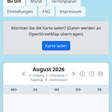
Ihr Ort
Mond
Terminplaner
Einstellungen
FAQ
Impressum
Möchten Sie die Karte laden? (Daten werden an
OpenStreetMap übertragen)
Karte laden
August 2026
A: Aufgang, U: Untergang, T:
Taglänge,
☀: Höchststand
MO
DI
MI
DO
FR