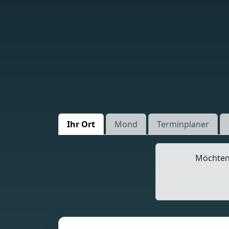
Ihr Ort
Mond
Terminplaner
Möchten 