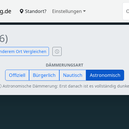
g.de
Standort?
Einstellungen
6)
nderem Ort Vergleichen
DÄMMERUNGSART
Offiziell
Bürgerlich
Nautisch
Astronomisch
Astronomische Dämmerung: Erst danach ist es vollständig dunke