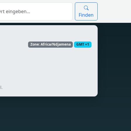
Finden
Zone: Africa/Ndjamena
GMT +1
l.