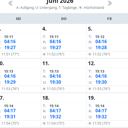
Juni 2026
A: Aufgang, U: Untergang, T: Taglänge,
☀: Höchststand
MI
DO
FR
.
4.
5.
:
15:11
T:
15:11
T:
15:12
04:16
04:16
04:16
:
A:
A:
19:27
19:27
19:28
:
U:
U:
 11:51 (77°)
☀ 11:52 (76°)
☀ 11:52 (76°)
0.
11.
12.
:
15:13
T:
15:13
T:
15:13
04:16
04:16
04:16
:
A:
A:
19:29
19:30
19:30
:
U:
U:
 11:53 (76°)
☀ 11:53 (76°)
☀ 11:53 (76°)
7.
18.
19.
:
15:14
T:
15:14
T:
15:14
04:17
04:17
04:17
:
A:
A:
19:31
19:32
19:32
:
U:
U:
 11:54 (75°)
☀ 11:54 (75°)
☀ 11:55 (75°)