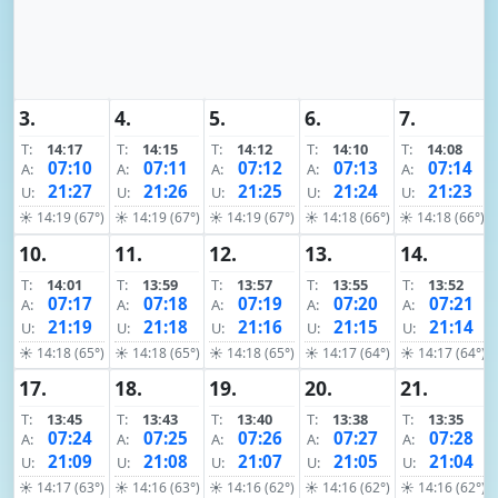
3.
4.
5.
6.
7.
T:
14:17
T:
14:15
T:
14:12
T:
14:10
T:
14:08
07:10
07:11
07:12
07:13
07:14
A:
A:
A:
A:
A:
21:27
21:26
21:25
21:24
21:23
U:
U:
U:
U:
U:
☀ 14:19 (67°)
☀ 14:19 (67°)
☀ 14:19 (67°)
☀ 14:18 (66°)
☀ 14:18 (66°)
10.
11.
12.
13.
14.
T:
14:01
T:
13:59
T:
13:57
T:
13:55
T:
13:52
07:17
07:18
07:19
07:20
07:21
A:
A:
A:
A:
A:
21:19
21:18
21:16
21:15
21:14
U:
U:
U:
U:
U:
☀ 14:18 (65°)
☀ 14:18 (65°)
☀ 14:18 (65°)
☀ 14:17 (64°)
☀ 14:17 (64°)
17.
18.
19.
20.
21.
T:
13:45
T:
13:43
T:
13:40
T:
13:38
T:
13:35
07:24
07:25
07:26
07:27
07:28
A:
A:
A:
A:
A:
21:09
21:08
21:07
21:05
21:04
U:
U:
U:
U:
U:
☀ 14:17 (63°)
☀ 14:16 (63°)
☀ 14:16 (62°)
☀ 14:16 (62°)
☀ 14:16 (62°)