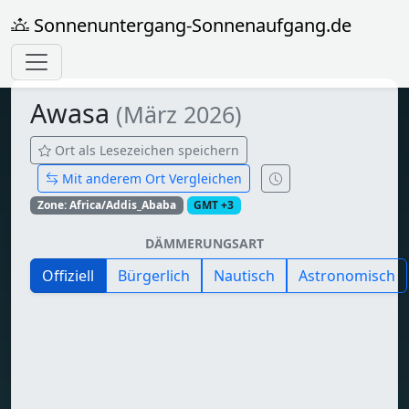
Sonnenuntergang-Sonnenaufgang.de
Awasa
(März 2026)
Ort als Lesezeichen speichern
Mit anderem Ort Vergleichen
Zone: Africa/Addis_Ababa
GMT +3
DÄMMERUNGSART
Offiziell
Bürgerlich
Nautisch
Astronomisch