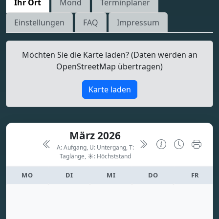
Ihr Ort
Mond
Terminplaner
Einstellungen
FAQ
Impressum
Möchten Sie die Karte laden? (Daten werden an
OpenStreetMap übertragen)
Karte laden
März 2026
A: Aufgang, U: Untergang, T:
Taglänge,
☀: Höchststand
MO
DI
MI
DO
FR