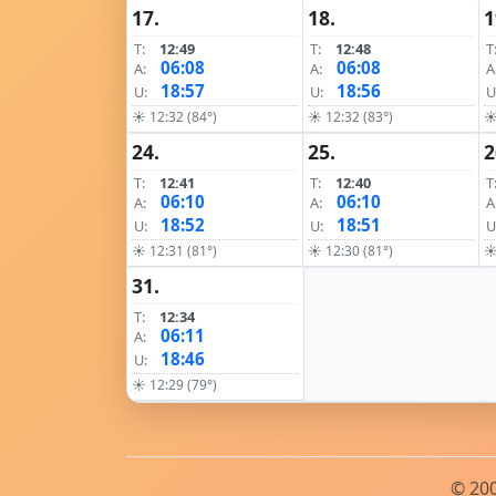
17.
18.
1
T:
12:49
T:
12:48
T
06:08
06:08
A:
A:
A
18:57
18:56
U:
U:
U
☀ 12:32 (84°)
☀ 12:32 (83°)
☀
24.
25.
2
T:
12:41
T:
12:40
T
06:10
06:10
A:
A:
A
18:52
18:51
U:
U:
U
☀ 12:31 (81°)
☀ 12:30 (81°)
☀
31.
T:
12:34
06:11
A:
18:46
U:
☀ 12:29 (79°)
© 200