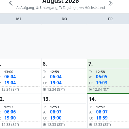
August 2026
A: Aufgang, U: Untergang, T: Taglänge,
☀: Höchststand
MI
DO
FR
.
6.
7.
:
13:00
T:
12:59
T:
12:58
06:04
06:04
06:05
:
A:
A:
19:04
19:04
19:03
:
U:
U:
 12:34 (87°)
☀ 12:34 (87°)
☀ 12:34 (87°)
2.
13.
14.
:
12:53
T:
12:53
T:
12:52
06:06
06:07
06:07
:
A:
A:
19:00
19:00
18:59
:
U:
U:
 12:33 (85°)
☀ 12:33 (85°)
☀ 12:33 (85°)