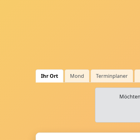
Ihr Ort
Mond
Terminplaner
Möchten 