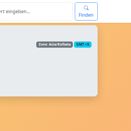
Finden
Zone: Asia/Kolkata
GMT +5