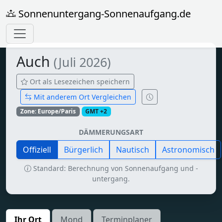
Sonnenuntergang-Sonnenaufgang.de
Auch
(Juli 2026)
Ort als Lesezeichen speichern
Mit anderem Ort Vergleichen
Zone: Europe/Paris
GMT +2
DÄMMERUNGSART
Offiziell
Bürgerlich
Nautisch
Astronomisch
Standard: Berechnung von Sonnenaufgang und -
untergang.
Ihr Ort
Mond
Terminplaner