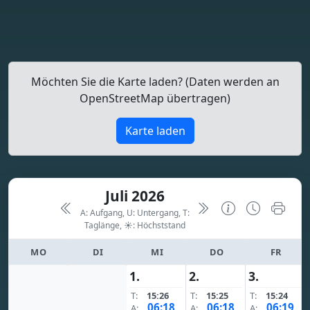
Möchten Sie die Karte laden? (Daten werden an
OpenStreetMap übertragen)
Karte laden
Juli 2026
A: Aufgang, U: Untergang, T:
Taglänge,
☀: Höchststand
MO
DI
MI
DO
FR
1.
2.
3.
T:
15:26
T:
15:25
T:
15:24
06:18
06:18
06:19
A:
A:
A: