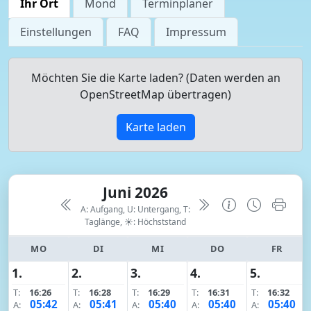
Ihr Ort
Mond
Terminplaner
Einstellungen
FAQ
Impressum
Möchten Sie die Karte laden? (Daten werden an
OpenStreetMap übertragen)
Karte laden
Juni 2026
A: Aufgang, U: Untergang, T:
Taglänge,
☀: Höchststand
MO
DI
MI
DO
FR
1.
2.
3.
4.
5.
T:
16:26
T:
16:28
T:
16:29
T:
16:31
T:
16:32
05:42
05:41
05:40
05:40
05:40
A:
A:
A:
A:
A: