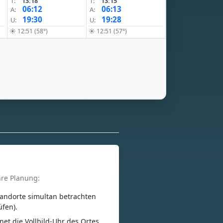
T:
13:18
T:
13:15
06:12
06:13
A:
A:
19:30
19:28
U:
U:
☀ 12:51 (58°)
☀ 12:51 (57°)
hre Planung:
andorte simultan betrachten
üfen).
net die Vollbild-Uhr des Ortes.