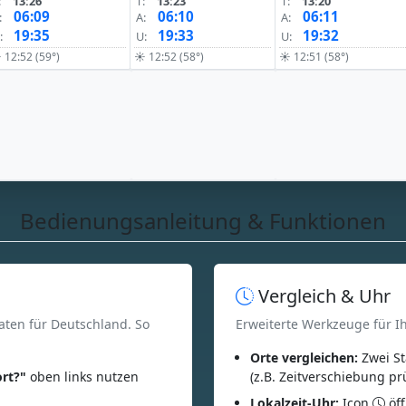
:
13:26
T:
13:23
T:
13:20
06:09
06:10
06:11
:
A:
A:
19:35
19:33
19:32
:
U:
U:
 12:52 (59°)
☀ 12:52 (58°)
☀ 12:51 (58°)
Bedienungsanleitung & Funktionen
Vergleich & Uhr
aten für Deutschland. So
Erweiterte Werkzeuge für I
Orte vergleichen:
Zwei St
rt?"
oben links nutzen
(z.B. Zeitverschiebung pr
Lokalzeit-Uhr:
Icon
öff