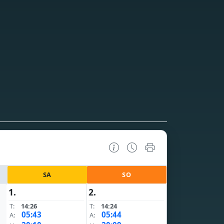
SA
SO
1.
2.
T:
14:26
T:
14:24
05:43
05:44
A:
A: