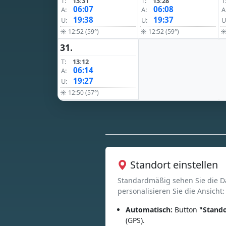
T:
13:31
T:
13:28
T
06:07
06:08
A:
A:
A
19:38
19:37
U:
U:
U
☀ 12:52 (59°)
☀ 12:52 (59°)
☀
31.
T:
13:12
06:14
A:
19:27
U:
☀ 12:50 (57°)
Standort einstellen
Standardmäßig sehen Sie die D
personalisieren Sie die Ansicht:
Automatisch:
Button
"Stando
(GPS).