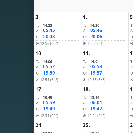
3.
4.
5
T:
14:22
T:
14:20
T
05:45
05:46
A:
A:
A
20:08
20:06
U:
U:
U
☀ 12:56 (66°)
☀ 12:56 (66°)
☀
10.
11.
1
T:
14:06
T:
14:04
T
05:52
05:53
A:
A:
A
19:59
19:57
U:
U:
U
☀ 12:55 (64°)
☀ 12:55 (64°)
☀
17.
18.
1
T:
13:49
T:
13:46
T
05:59
06:01
A:
A:
A
19:49
19:47
U:
U:
U
☀ 12:54 (62°)
☀ 12:54 (61°)
☀
24.
25.
2