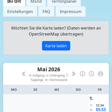
Ihr Ort
Mond
Terminplaner
Einstellungen
FAQ
Impressum
Möchten Sie die Karte laden? (Daten werden an
OpenStreetMap übertragen)
Karte laden
Mai 2026
A: Aufgang, U: Untergang, T:
Taglänge,
☀: Höchststand
MO
DI
MI
DO
FR
1.
T:
12:34
05:55
A: