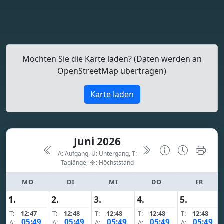
Möchten Sie die Karte laden? (Daten werden an
OpenStreetMap übertragen)
Karte laden
Juni 2026
A: Aufgang, U: Untergang, T:
Taglänge,
☀: Höchststand
MO
DI
MI
DO
FR
1.
2.
3.
4.
5.
T:
12:47
T:
12:48
T:
12:48
T:
12:48
T:
12:48
05:49
05:49
05:49
05:49
05:49
A:
A:
A:
A:
A: