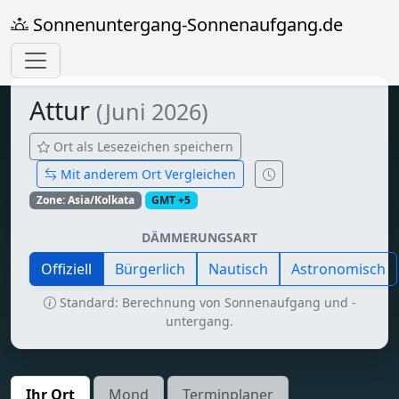
Sonnenuntergang-Sonnenaufgang.de
Attur
(Juni 2026)
Ort als Lesezeichen speichern
Mit anderem Ort Vergleichen
Zone: Asia/Kolkata
GMT +5
DÄMMERUNGSART
Offiziell
Bürgerlich
Nautisch
Astronomisch
Standard: Berechnung von Sonnenaufgang und -
untergang.
Ihr Ort
Mond
Terminplaner