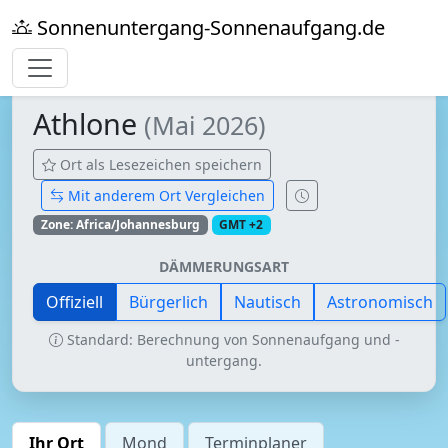
Sonnenuntergang-Sonnenaufgang.de
Athlone
(Mai 2026)
Ort als Lesezeichen speichern
Mit anderem Ort Vergleichen
Zone: Africa/Johannesburg
GMT +2
DÄMMERUNGSART
Offiziell
Bürgerlich
Nautisch
Astronomisch
Standard: Berechnung von Sonnenaufgang und -
untergang.
Ihr Ort
Mond
Terminplaner