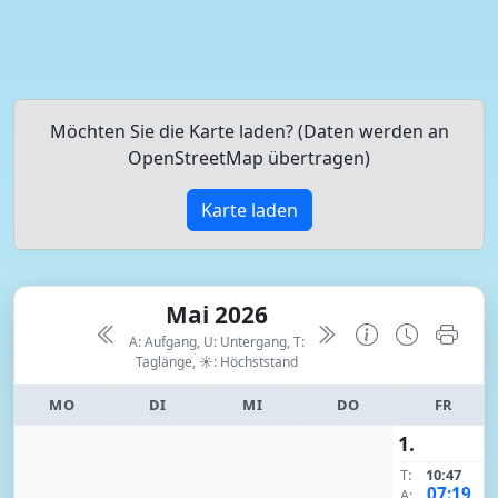
Möchten Sie die Karte laden? (Daten werden an
OpenStreetMap übertragen)
Karte laden
Mai 2026
A: Aufgang, U: Untergang, T:
Taglänge,
☀: Höchststand
MO
DI
MI
DO
FR
1.
T:
10:47
07:19
A: