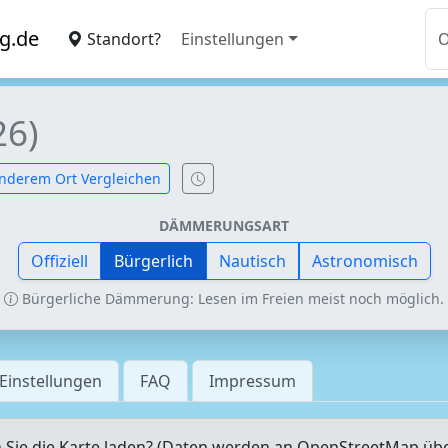
g.de
Standort?
Einstellungen
26)
nderem Ort Vergleichen
DÄMMERUNGSART
Offiziell
Bürgerlich
Nautisch
Astronomisch
Bürgerliche Dämmerung: Lesen im Freien meist noch möglich.
Einstellungen
FAQ
Impressum
Sie die Karte laden? (Daten werden an OpenStreetMap üb