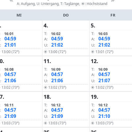
A: Aufgang, U: Untergang, T: Taglänge,
☀: Höchststand
MI
DO
FR
.
4.
5.
:
16:01
T:
16:02
T:
16:03
04:59
04:59
04:59
:
A:
A:
21:01
21:02
21:02
:
U:
U:
 13:00 (72°)
☀ 13:00 (72°)
☀ 13:01 (72°)
0.
11.
12.
:
16:08
T:
16:09
T:
16:09
04:57
04:57
04:57
:
A:
A:
21:06
21:06
21:07
:
U:
U:
 13:02 (73°)
☀ 13:02 (73°)
☀ 13:02 (73°)
7.
18.
19.
:
16:11
T:
16:12
T:
16:12
04:57
04:57
04:57
:
A:
A:
21:09
21:09
21:10
:
U:
U:
 13:03 (73°)
☀ 13:03 (73°)
☀ 13:03 (73°)