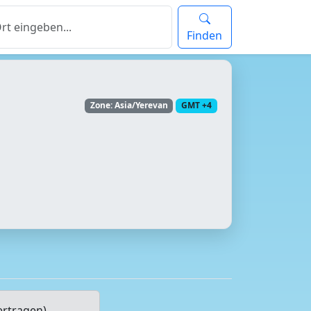
Finden
Zone: Asia/Yerevan
GMT +4
ertragen)