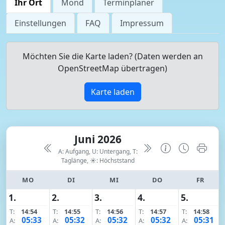
Ihr Ort
Mond
Terminplaner
Einstellungen
FAQ
Impressum
Möchten Sie die Karte laden? (Daten werden an
OpenStreetMap übertragen)
Karte laden
Juni 2026
A: Aufgang, U: Untergang, T:
Taglänge,
☀: Höchststand
MO
DI
MI
DO
FR
1.
2.
3.
4.
5.
T:
14:54
T:
14:55
T:
14:56
T:
14:57
T:
14:58
05:33
05:32
05:32
05:32
05:31
A:
A:
A:
A:
A: