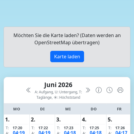
Möchten Sie die Karte laden? (Daten werden an
OpenStreetMap übertragen)
Karte laden
Juni 2026
A: Aufgang, U: Untergang, T:
Taglänge,
☀: Höchststand
MO
DI
MI
DO
FR
1.
2.
3.
4.
5.
T:
17:20
T:
17:22
T:
17:23
T:
17:25
T:
17:26
04:19
04:19
04:18
04:18
04:17
A:
A:
A:
A:
A: