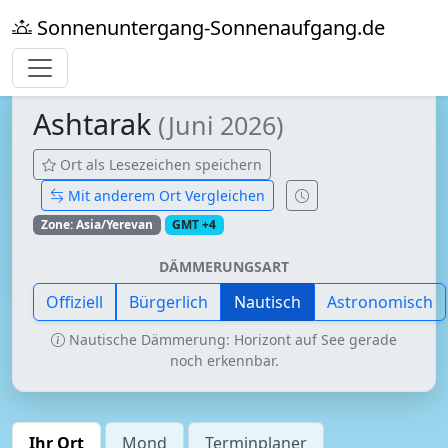
Sonnenuntergang-Sonnenaufgang.de
Ashtarak
(Juni 2026)
Ort als Lesezeichen speichern
Mit anderem Ort Vergleichen
Zone: Asia/Yerevan
GMT +4
DÄMMERUNGSART
Offiziell
Bürgerlich
Nautisch
Astronomisch
Nautische Dämmerung: Horizont auf See gerade
noch erkennbar.
Ihr Ort
Mond
Terminplaner