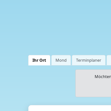
Ihr Ort
Mond
Terminplaner
Möchten 