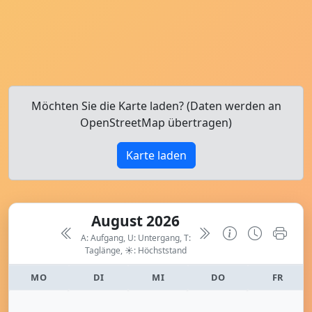
Möchten Sie die Karte laden? (Daten werden an
OpenStreetMap übertragen)
Karte laden
August 2026
A: Aufgang, U: Untergang, T:
Taglänge,
☀: Höchststand
MO
DI
MI
DO
FR