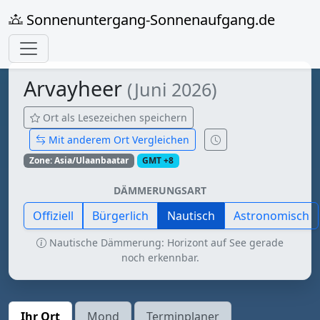
Sonnenuntergang-Sonnenaufgang.de
Arvayheer
(Juni 2026)
Ort als Lesezeichen speichern
Mit anderem Ort Vergleichen
Zone: Asia/Ulaanbaatar
GMT +8
DÄMMERUNGSART
Offiziell
Bürgerlich
Nautisch
Astronomisch
Nautische Dämmerung: Horizont auf See gerade
noch erkennbar.
Ihr Ort
Mond
Terminplaner