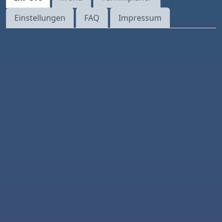
Einstellungen
FAQ
Impressum