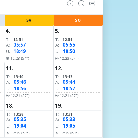
SA
SO
4.
5.
T:
12:51
T:
12:54
05:57
05:55
A:
A:
18:49
18:50
U:
U:
☀ 12:23 (54°)
☀ 12:23 (54°)
11.
12.
T:
13:10
T:
13:13
05:46
05:44
A:
A:
18:56
18:57
U:
U:
☀ 12:21 (57°)
☀ 12:21 (57°)
18.
19.
T:
13:28
T:
13:31
05:35
05:33
A:
A:
19:04
19:05
U:
U:
☀ 12:19 (59°)
☀ 12:19 (60°)