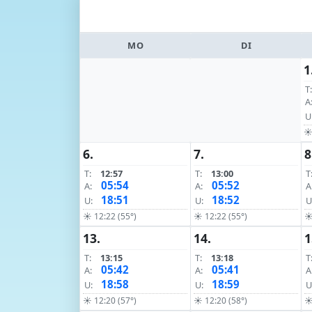
MO
DI
1
T:
A
U
☀ 
6.
7.
8
T:
12:57
T:
13:00
T
05:54
05:52
A:
A:
A
18:51
18:52
U:
U:
U
☀ 12:22 (55°)
☀ 12:22 (55°)
☀
13.
14.
1
T:
13:15
T:
13:18
T
05:42
05:41
A:
A:
A
18:58
18:59
U:
U:
U
☀ 12:20 (57°)
☀ 12:20 (58°)
☀