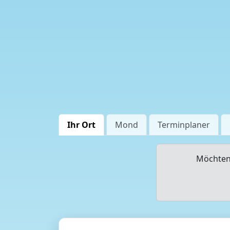
Ihr Ort
Mond
Terminplaner
Möchten 