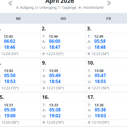
April 2026
A: Aufgang, U: Untergang, T: Taglänge,
☀: Höchststand
MI
DO
FR
.
2.
3.
12:43
T:
12:46
T:
12:49
06:02
06:00
05:58
:
A:
A:
18:46
18:47
18:48
:
U:
U:
12:24 (53°)
☀ 12:23 (53°)
☀ 12:23 (54°)
.
9.
10.
:
13:02
T:
13:05
T:
13:08
05:50
05:49
05:47
:
A:
A:
18:53
18:54
18:55
:
U:
U:
 12:22 (55°)
☀ 12:21 (56°)
☀ 12:21 (56°)
5.
16.
17.
:
13:21
T:
13:23
T:
13:26
05:39
05:38
05:36
:
A:
A:
19:00
19:02
19:03
:
U:
U:
 12:20 (58°)
☀ 12:20 (59°)
☀ 12:19 (59°)