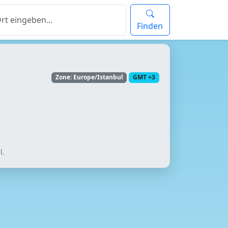
Finden
Zone: Europe/Istanbul
GMT +3
l.