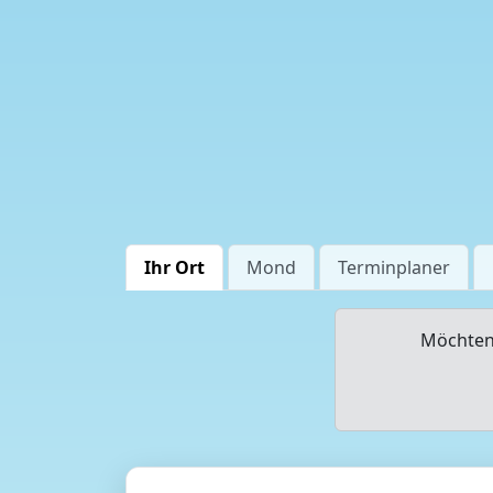
Ihr Ort
Mond
Terminplaner
Möchten 