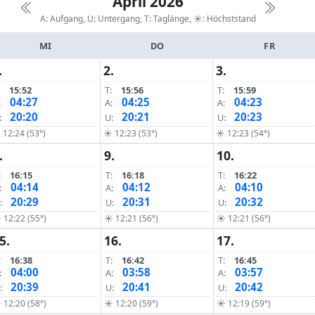
April 2026
A: Aufgang, U: Untergang, T: Taglänge,
☀: Höchststand
MI
DO
FR
.
2.
3.
15:52
T:
15:56
T:
15:59
04:27
04:25
04:23
:
A:
A:
20:20
20:21
20:23
:
U:
U:
12:24 (53°)
☀ 12:23 (53°)
☀ 12:23 (54°)
.
9.
10.
:
16:15
T:
16:18
T:
16:22
04:14
04:12
04:10
:
A:
A:
20:29
20:31
20:32
:
U:
U:
 12:22 (55°)
☀ 12:21 (56°)
☀ 12:21 (56°)
5.
16.
17.
:
16:38
T:
16:42
T:
16:45
04:00
03:58
03:57
:
A:
A:
20:39
20:41
20:42
:
U:
U:
 12:20 (58°)
☀ 12:20 (59°)
☀ 12:19 (59°)