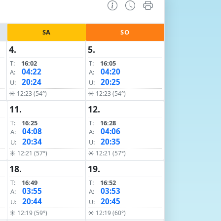
SA
SO
4.
5.
T:
16:02
T:
16:05
04:22
04:20
A:
A:
20:24
20:25
U:
U:
☀ 12:23 (54°)
☀ 12:23 (54°)
11.
12.
T:
16:25
T:
16:28
04:08
04:06
A:
A:
20:34
20:35
U:
U:
☀ 12:21 (57°)
☀ 12:21 (57°)
18.
19.
T:
16:49
T:
16:52
03:55
03:53
A:
A:
20:44
20:45
U:
U:
☀ 12:19 (59°)
☀ 12:19 (60°)