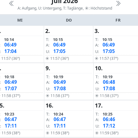
Juli 2026
A: Aufgang, U: Untergang, T: Taglänge,
☀: Höchststand
MI
DO
FR
.
2.
3.
10:14
T:
10:15
T:
10:15
06:49
06:49
06:49
:
A:
A:
17:04
17:05
17:05
:
U:
U:
11:57 (36°)
☀ 11:57 (36°)
☀ 11:57 (37°)
.
9.
10.
:
10:18
T:
10:19
T:
10:19
06:49
06:49
06:48
:
A:
A:
17:07
17:08
17:08
:
U:
U:
 11:58 (37°)
☀ 11:58 (37°)
☀ 11:58 (37°)
5.
16.
17.
:
10:23
T:
10:24
T:
10:25
06:47
06:47
06:46
:
A:
A:
17:11
17:11
17:12
:
U:
U:
 11:59 (38°)
☀ 11:59 (38°)
☀ 11:59 (38°)