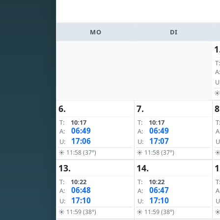
MO
DI
1
T:
A
U
☀ 
6.
7.
8
T:
10:17
T:
10:17
T
06:49
06:49
A:
A:
A
17:06
17:07
U:
U:
U
☀ 11:58 (37°)
☀ 11:58 (37°)
☀
13.
14.
1
T:
10:22
T:
10:22
T
06:48
06:47
A:
A:
A
17:10
17:10
U:
U:
U
☀ 11:59 (38°)
☀ 11:59 (38°)
☀