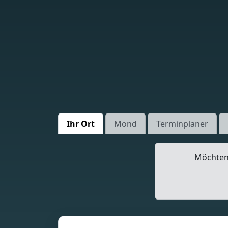
Ihr Ort
Mond
Terminplaner
Möchten 