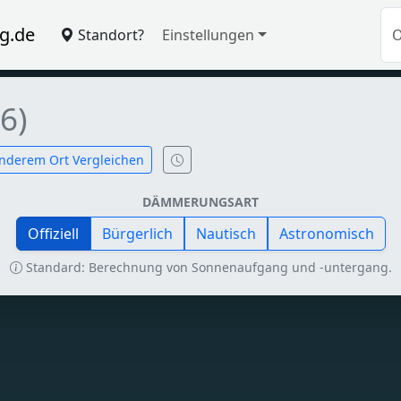
g.de
Standort?
Einstellungen
26)
nderem Ort Vergleichen
DÄMMERUNGSART
Offiziell
Bürgerlich
Nautisch
Astronomisch
Standard: Berechnung von Sonnenaufgang und -untergang.