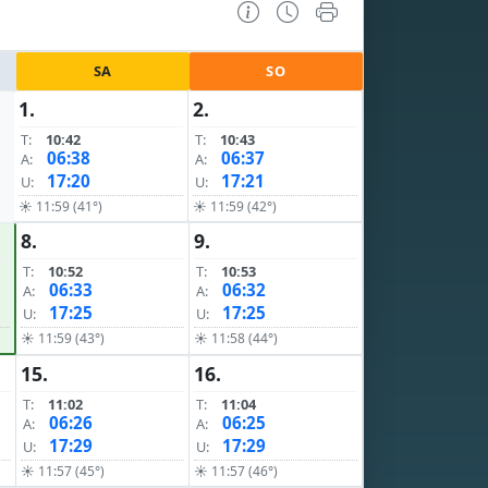
SA
SO
1.
2.
T:
10:42
T:
10:43
06:38
06:37
A:
A:
17:20
17:21
U:
U:
☀ 11:59 (41°)
☀ 11:59 (42°)
8.
9.
T:
10:52
T:
10:53
06:33
06:32
A:
A:
17:25
17:25
U:
U:
☀ 11:59 (43°)
☀ 11:58 (44°)
15.
16.
T:
11:02
T:
11:04
06:26
06:25
A:
A:
17:29
17:29
U:
U:
☀ 11:57 (45°)
☀ 11:57 (46°)