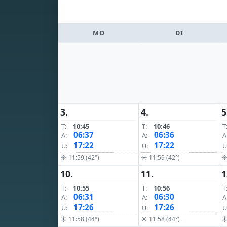
MO
DI
3.
4.
5
T:
10:45
T:
10:46
T
06:37
06:36
A:
A:
A
17:22
17:22
U:
U:
U
☀ 11:59 (42°)
☀ 11:59 (42°)
☀
10.
11.
1
T:
10:55
T:
10:56
T
06:31
06:30
A:
A:
A
17:26
17:26
U:
U:
U
☀ 11:58 (44°)
☀ 11:58 (44°)
☀