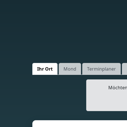
Ihr Ort
Mond
Terminplaner
Möchten 