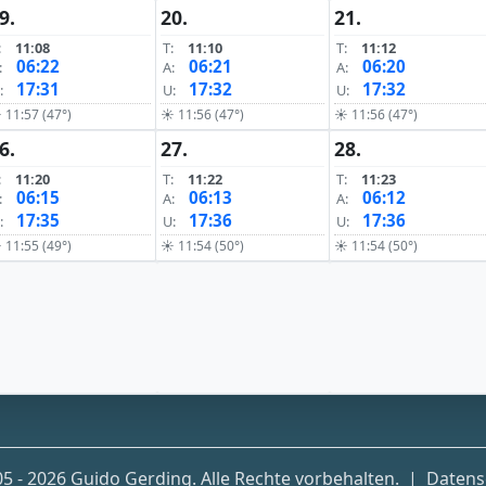
9.
20.
21.
:
11:08
T:
11:10
T:
11:12
06:22
06:21
06:20
:
A:
A:
17:31
17:32
17:32
:
U:
U:
 11:57 (47°)
☀ 11:56 (47°)
☀ 11:56 (47°)
6.
27.
28.
:
11:20
T:
11:22
T:
11:23
06:15
06:13
06:12
:
A:
A:
17:35
17:36
17:36
:
U:
U:
 11:55 (49°)
☀ 11:54 (50°)
☀ 11:54 (50°)
5 - 2026 Guido Gerding. Alle Rechte vorbehalten.
|
Datens