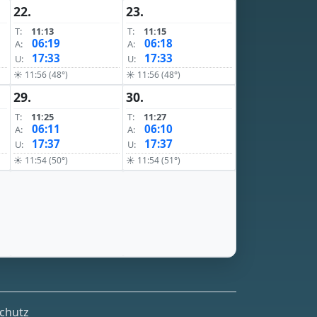
22.
23.
T:
11:13
T:
11:15
06:19
06:18
A:
A:
17:33
17:33
U:
U:
☀ 11:56 (48°)
☀ 11:56 (48°)
29.
30.
T:
11:25
T:
11:27
06:11
06:10
A:
A:
17:37
17:37
U:
U:
☀ 11:54 (50°)
☀ 11:54 (51°)
chutz