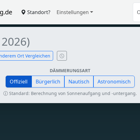
g.de
Standort?
Einstellungen
 2026)
nderem Ort Vergleichen
DÄMMERUNGSART
Offiziell
Bürgerlich
Nautisch
Astronomisch
Standard: Berechnung von Sonnenaufgang und -untergang.