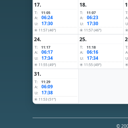
17.
18.
1
T:
11:05
T:
11:07
T
06:24
06:23
A:
A:
A
17:30
17:30
U:
U:
U
☀ 11:57 (46°)
☀ 11:57 (46°)
☀
24.
25.
2
T:
11:17
T:
11:18
T
06:17
06:16
A:
A:
A
17:34
17:34
U:
U:
U
☀ 11:55 (49°)
☀ 11:55 (49°)
☀
31.
T:
11:29
06:09
A:
17:38
U:
☀ 11:53 (51°)
© 200