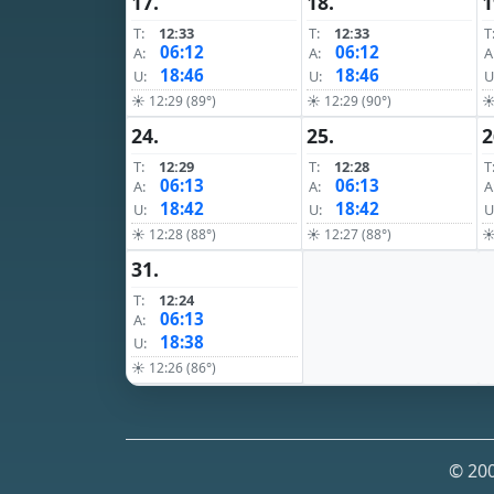
17.
18.
1
T:
12:33
T:
12:33
T
06:12
06:12
A:
A:
A
18:46
18:46
U:
U:
U
☀ 12:29 (89°)
☀ 12:29 (90°)
☀
24.
25.
2
T:
12:29
T:
12:28
T
06:13
06:13
A:
A:
A
18:42
18:42
U:
U:
U
☀ 12:28 (88°)
☀ 12:27 (88°)
☀
31.
T:
12:24
06:13
A:
18:38
U:
☀ 12:26 (86°)
© 200