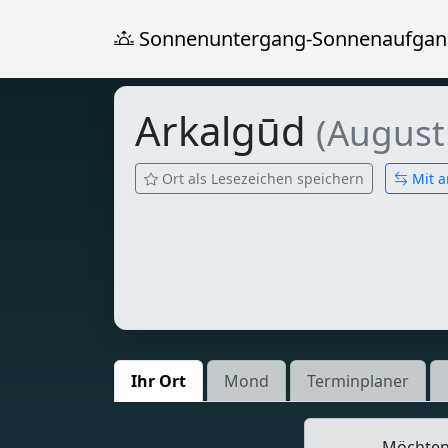
Sonnenuntergang-Sonnenaufgan
Arkalgūd
(August
Ort als Lesezeichen speichern
Mit a
Ihr Ort
Mond
Terminplaner
Möchten 