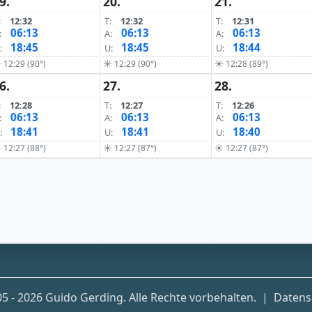
9.
20.
21.
:
12:32
T:
12:32
T:
12:31
06:13
06:13
06:13
:
A:
A:
18:45
18:45
18:44
:
U:
U:
 12:29 (90°)
☀ 12:29 (90°)
☀ 12:28 (89°)
6.
27.
28.
:
12:28
T:
12:27
T:
12:26
06:13
06:13
06:13
:
A:
A:
18:41
18:41
18:40
:
U:
U:
 12:27 (88°)
☀ 12:27 (87°)
☀ 12:27 (87°)
5 - 2026 Guido Gerding. Alle Rechte vorbehalten.
|
Datens