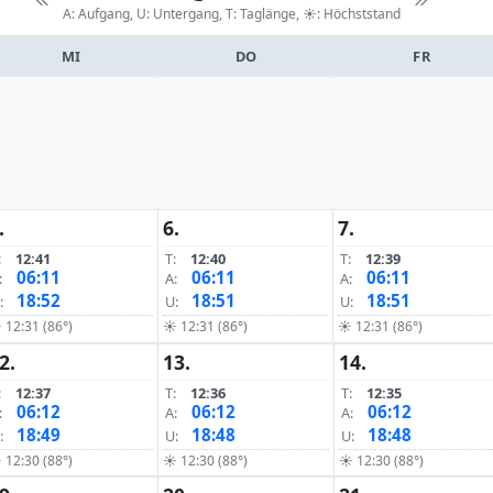
A: Aufgang, U: Untergang, T: Taglänge,
☀: Höchststand
MI
DO
FR
.
6.
7.
:
12:41
T:
12:40
T:
12:39
06:11
06:11
06:11
:
A:
A:
18:52
18:51
18:51
:
U:
U:
 12:31 (86°)
☀ 12:31 (86°)
☀ 12:31 (86°)
2.
13.
14.
:
12:37
T:
12:36
T:
12:35
06:12
06:12
06:12
:
A:
A:
18:49
18:48
18:48
:
U:
U:
 12:30 (88°)
☀ 12:30 (88°)
☀ 12:30 (88°)