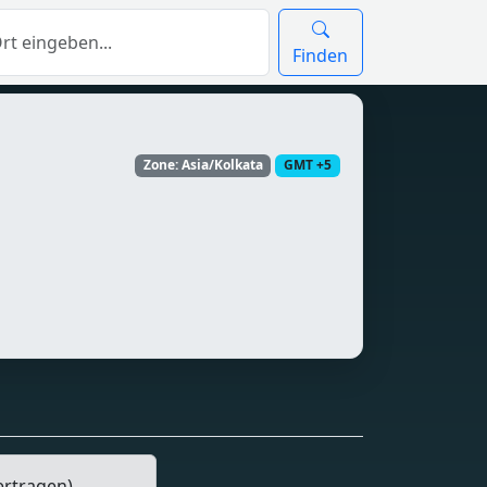
Finden
Zone: Asia/Kolkata
GMT +5
ertragen)