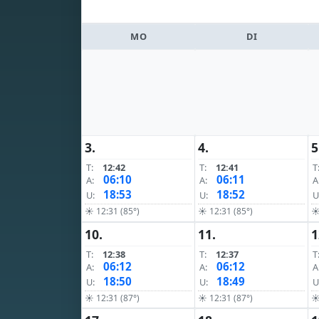
MO
DI
3.
4.
5
T:
12:42
T:
12:41
T
06:10
06:11
A:
A:
A
18:53
18:52
U:
U:
U
☀ 12:31 (85°)
☀ 12:31 (85°)
☀
10.
11.
1
T:
12:38
T:
12:37
T
06:12
06:12
A:
A:
A
18:50
18:49
U:
U:
U
☀ 12:31 (87°)
☀ 12:31 (87°)
☀