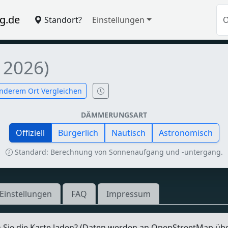
g.de
Standort?
Einstellungen
 2026)
nderem Ort Vergleichen
DÄMMERUNGSART
Offiziell
Bürgerlich
Nautisch
Astronomisch
Standard: Berechnung von Sonnenaufgang und -untergang.
Einstellungen
FAQ
Impressum
Sie die Karte laden? (Daten werden an OpenStreetMap üb