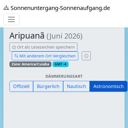
Sonnenuntergang-Sonnenaufgang.de
Aripuanã
(Juni 2026)
Ort als Lesezeichen speichern
Mit anderem Ort Vergleichen
Zone: America/Cuiaba
GMT -4
DÄMMERUNGSART
Offiziell
Bürgerlich
Nautisch
Astronomisch