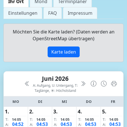
Ihr Ort
Mond
Terminplaner
Einstellungen
FAQ
Impressum
Möchten Sie die Karte laden? (Daten werden an
OpenStreetMap übertragen)
Karte laden
Juni 2026
A: Aufgang, U: Untergang, T:
Taglänge,
☀: Höchststand
MO
DI
MI
DO
FR
1.
2.
3.
4.
5.
T:
14:05
T:
14:05
T:
14:05
T:
14:05
T:
14:05
04:52
04:53
04:53
04:53
04:53
A:
A:
A:
A:
A: