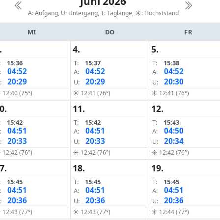
Juni 2026
A: Aufgang, U: Untergang, T: Taglänge,
☀: Höchststand
MI
DO
FR
.
4.
5.
:
15:36
T:
15:37
T:
15:38
04:52
04:52
04:52
:
A:
A:
20:29
20:29
20:30
:
U:
U:
 12:40 (75°)
☀ 12:41 (76°)
☀ 12:41 (76°)
0.
11.
12.
:
15:42
T:
15:42
T:
15:43
04:51
04:51
04:50
:
A:
A:
20:33
20:33
20:34
:
U:
U:
 12:42 (76°)
☀ 12:42 (76°)
☀ 12:42 (76°)
7.
18.
19.
:
15:45
T:
15:45
T:
15:45
04:51
04:51
04:51
:
A:
A:
20:36
20:36
20:36
:
U:
U:
 12:43 (77°)
☀ 12:43 (77°)
☀ 12:44 (77°)