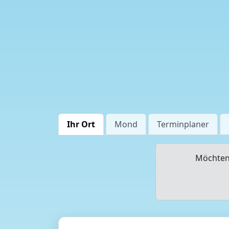
Ihr Ort
Mond
Terminplaner
Möchten 