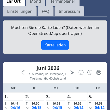
Ihr Ort
Mond
Terminplaner
Einstellungen
FAQ
Impressum
Möchten Sie die Karte laden? (Daten werden an
OpenStreetMap übertragen)
Karte laden
Juni 2026
A: Aufgang, U: Untergang, T:
Taglänge,
☀: Höchststand
MO
DI
MI
DO
FR
1.
2.
3.
4.
5.
T:
16:49
T:
16:50
T:
16:51
T:
16:52
T:
16:53
04:16
04:15
04:15
04:14
04:14
A:
A:
A:
A:
A: