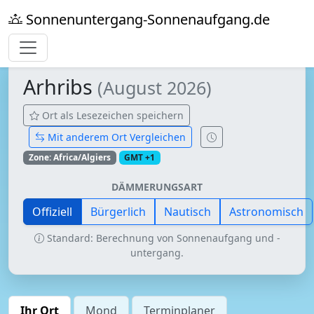
Sonnenuntergang-Sonnenaufgang.de
Arhribs
(August 2026)
Ort als Lesezeichen speichern
Mit anderem Ort Vergleichen
Zone: Africa/Algiers
GMT +1
DÄMMERUNGSART
Offiziell
Bürgerlich
Nautisch
Astronomisch
Standard: Berechnung von Sonnenaufgang und -
untergang.
Ihr Ort
Mond
Terminplaner