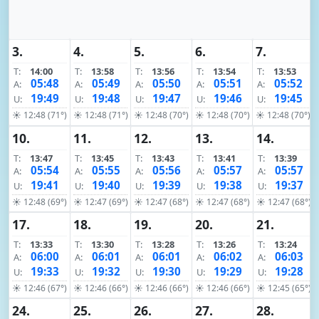
3.
4.
5.
6.
7.
T:
14:00
T:
13:58
T:
13:56
T:
13:54
T:
13:53
05:48
05:49
05:50
05:51
05:52
A:
A:
A:
A:
A:
19:49
19:48
19:47
19:46
19:45
U:
U:
U:
U:
U:
☀ 12:48 (71°)
☀ 12:48 (71°)
☀ 12:48 (70°)
☀ 12:48 (70°)
☀ 12:48 (70°)
10.
11.
12.
13.
14.
T:
13:47
T:
13:45
T:
13:43
T:
13:41
T:
13:39
05:54
05:55
05:56
05:57
05:57
A:
A:
A:
A:
A:
19:41
19:40
19:39
19:38
19:37
U:
U:
U:
U:
U:
☀ 12:48 (69°)
☀ 12:47 (69°)
☀ 12:47 (68°)
☀ 12:47 (68°)
☀ 12:47 (68°)
17.
18.
19.
20.
21.
T:
13:33
T:
13:30
T:
13:28
T:
13:26
T:
13:24
06:00
06:01
06:01
06:02
06:03
A:
A:
A:
A:
A:
19:33
19:32
19:30
19:29
19:28
U:
U:
U:
U:
U:
☀ 12:46 (67°)
☀ 12:46 (66°)
☀ 12:46 (66°)
☀ 12:46 (66°)
☀ 12:45 (65°)
24.
25.
26.
27.
28.