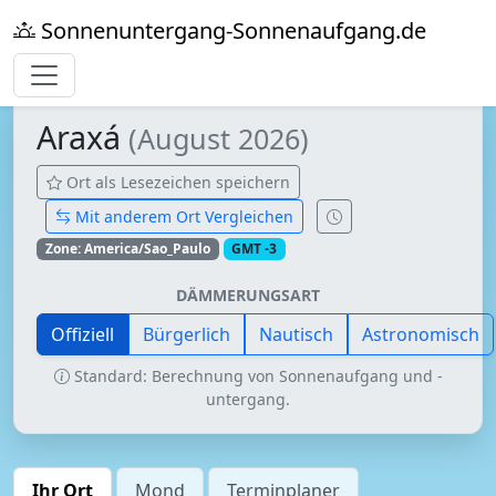
Sonnenuntergang-Sonnenaufgang.de
Araxá
(August 2026)
Ort als Lesezeichen speichern
Mit anderem Ort Vergleichen
Zone: America/Sao_Paulo
GMT -3
DÄMMERUNGSART
Offiziell
Bürgerlich
Nautisch
Astronomisch
Standard: Berechnung von Sonnenaufgang und -
untergang.
Ihr Ort
Mond
Terminplaner