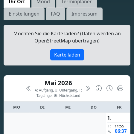
Ihr Ort
Mond
Terminplaner
Einstellungen
FAQ
Impressum
Möchten Sie die Karte laden? (Daten werden an
OpenStreetMap übertragen)
Karte laden
Mai 2026
A: Aufgang, U: Untergang, T:
Taglänge,
☀: Höchststand
MO
DI
MI
DO
FR
1.
T:
11:55
06:37
A: