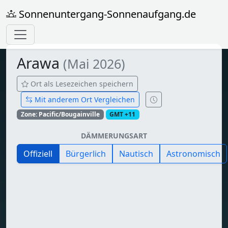
Sonnenuntergang-Sonnenaufgang.de
Arawa
(Mai 2026)
Ort als Lesezeichen speichern
Mit anderem Ort Vergleichen
Zone: Pacific/Bougainville
GMT +11
DÄMMERUNGSART
Offiziell
Bürgerlich
Nautisch
Astronomisch