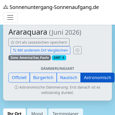
Sonnenuntergang-Sonnenaufgang.de
Araraquara
(Juni 2026)
Ort als Lesezeichen speichern
Mit anderem Ort Vergleichen
Zone: America/Sao_Paulo
GMT -3
DÄMMERUNGSART
Offiziell
Bürgerlich
Nautisch
Astronomisch
Astronomische Dämmerung: Erst danach ist es
vollständig dunkel.
Ihr Ort
Mond
Terminplaner