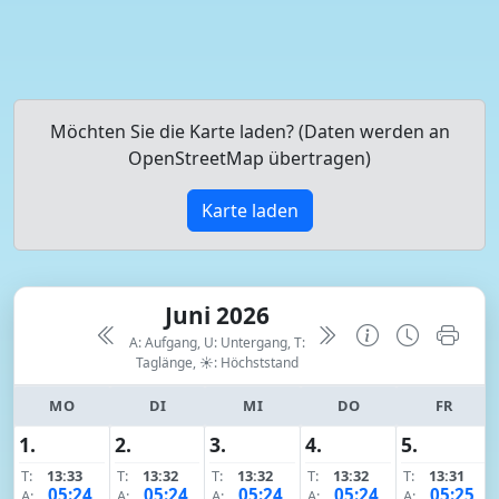
Möchten Sie die Karte laden? (Daten werden an
OpenStreetMap übertragen)
Karte laden
Juni 2026
A: Aufgang, U: Untergang, T:
Taglänge,
☀: Höchststand
MO
DI
MI
DO
FR
1.
2.
3.
4.
5.
T:
13:33
T:
13:32
T:
13:32
T:
13:32
T:
13:31
05:24
05:24
05:24
05:24
05:25
A:
A:
A:
A:
A: