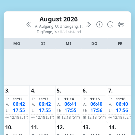
August 2026
A: Aufgang, U: Untergang, T:
Taglänge,
☀: Höchststand
MO
DI
MI
DO
FR
3.
4.
5.
6.
7.
T:
11:12
T:
11:13
T:
11:14
T:
11:15
T:
11:16
06:42
06:42
06:41
06:40
06:40
A:
A:
A:
A:
A:
17:55
17:55
17:55
17:56
17:56
U:
U:
U:
U:
U:
☀ 12:18 (51°)
☀ 12:18 (51°)
☀ 12:18 (51°)
☀ 12:18 (51°)
☀ 12:18 (52°)
10.
11.
12.
13.
14.