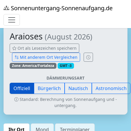
Sonnenuntergang-Sonnenaufgang.de
Araioses
(August 2026)
Ort als Lesezeichen speichern
Mit anderem Ort Vergleichen
Zone: America/Fortaleza
GMT -3
DÄMMERUNGSART
Offiziell
Bürgerlich
Nautisch
Astronomisch
Standard: Berechnung von Sonnenaufgang und -
untergang.
Ihr Ort
Mond
Terminplaner